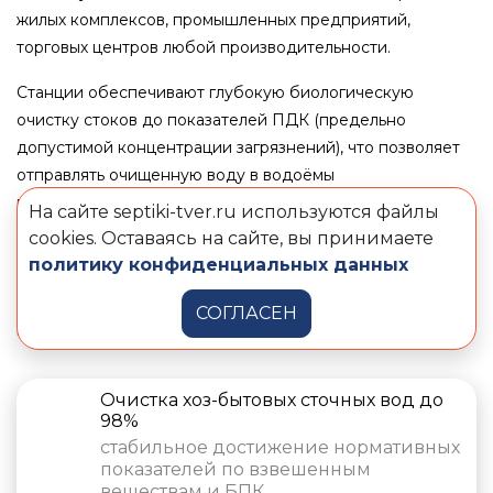
жилых комплексов, промышленных предприятий,
торговых центров любой производительности.
Станции обеспечивают глубокую биологическую
очистку стоков до показателей ПДК (предельно
допустимой концентрации загрязнений), что позволяет
отправлять очищенную воду в водоёмы
рыбохозяйственного назначения.
На сайте septiki-tver.ru используются файлы
cookies. Оставаясь на сайте, вы принимаете
Обслуживание установки очистки стоков ТВЕРЬ
политику конфиденциальных данных
сводится, в основном, к контрольным функциям,
обслуживанию систем промывки фильтров, удалению
СОГЛАСЕН
песка и осадка.
Очистка хоз-бытовых сточных вод до
98%
стабильное достижение нормативных
показателей по взвешенным
веществам и БПК.