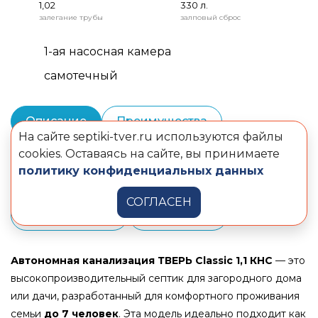
1,02
330 л.
залегание трубы
залповый сброс
1-ая насосная камера
самотечный
Описание
Преимущества
На сайте septiki-tver.ru используются файлы
Монтаж и шеф-монтаж
cookies. Оставаясь на сайте, вы принимаете
политику конфиденциальных данных
Сервисное обслуживание
СОГЛАСЕН
Комплектация
Документы
Автономная канализация ТВЕРЬ Classic 1,1 КНС
— это
высокопроизводительный септик для загородного дома
или дачи, разработанный для комфортного проживания
семьи
до 7 человек
. Эта модель идеально подходит как