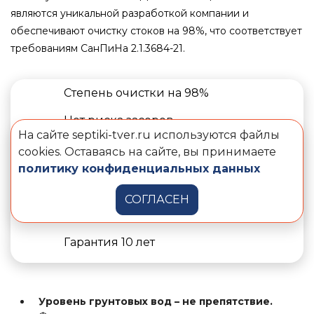
являются уникальной разработкой компании и
обеспечивают очистку стоков на 98%, что соответствует
требованиям СанПиНа 2.1.3684-21.
Степень очистки на 98%
Нет риска засоров
На сайте septiki-tver.ru используются файлы
Самое редкое обслуживание
cookies. Оставаясь на сайте, вы принимаете
политику конфиденциальных данных
Высокий залповый сброс
СОГЛАСЕН
Устойчивая работа при перебоях с
электричеством
Гарантия 10 лет
Уровень грунтовых вод – не препятствие.