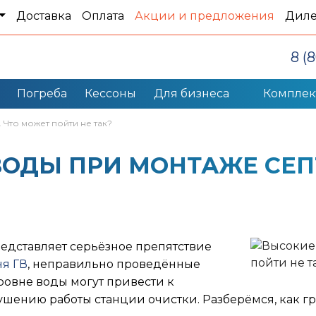
Доставка
Оплата
Акции и предложения
Дил
8 (
Погреба
Кессоны
Для бизнеса
Компле
 Что может пойти не так?
ОДЫ ПРИ МОНТАЖЕ СЕП
редставляет серьёзное препятствие
ня ГВ
, неправильно проведённые
овне воды могут привести к
шению работы станции очистки. Разберёмся, как гр