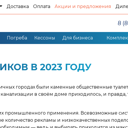
Доставка
Оплата
Акции и предложения
Дил
8 (
Погреба
Кессоны
Для бизнеса
Компле
КОВ В 2023 ГОДУ
тичных городах были каменные общественные туалет
 канализации в своём доме приходилось, и правда, 
и их промышленного применения. Всевозможные сис
ое количество рекламы и низкокачественных подел
необходимым — ведь и выбирать приходится из мак