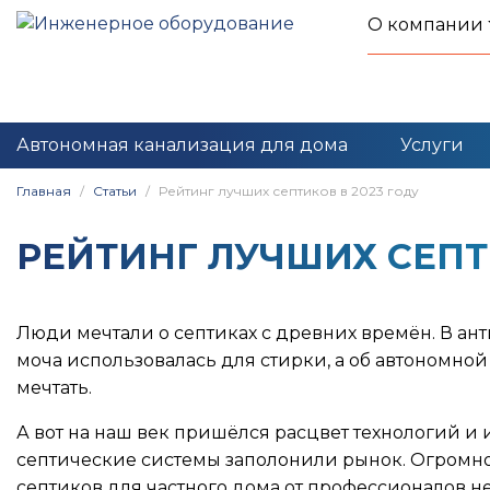
О компании
Автономная канализация для дома
Услуги
Главная
Статьи
Рейтинг лучших септиков в 2023 году
РЕЙТИНГ ЛУЧШИХ СЕПТИ
Люди мечтали о септиках с древних времён. В ан
моча использовалась для стирки, а об автономной
мечтать.
А вот на наш век пришёлся расцвет технологий 
септические системы заполонили рынок. Огромн
септиков для частного дома от профессионалов 