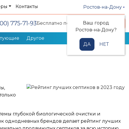
еры
Контакты
Ростов-на-Дону
800) 775-71-93
Ваш город
Заказать звонок
Бесплатно по РФ
Ростов-на-Дону?
ктующие
Другое
ДА
НЕТ
ы,
только
темы глубокой биологической очистки и
ок однодневных брендов делает рейтинг лучших
симально продвинутых септиков за всю историю